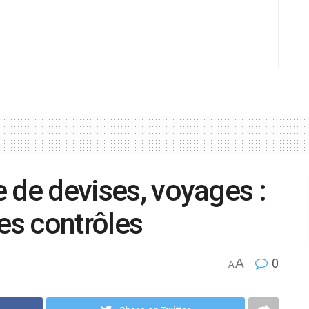
te de devises, voyages :
es contrôles
A
0
A