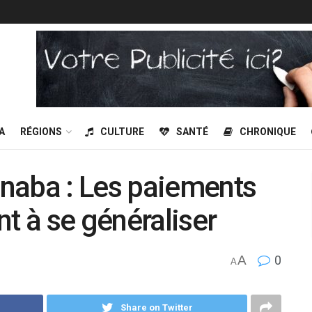
A
RÉGIONS
CULTURE
SANTÉ
CHRONIQUE
naba : Les paiements
t à se généraliser
A
0
A
Share on Twitter