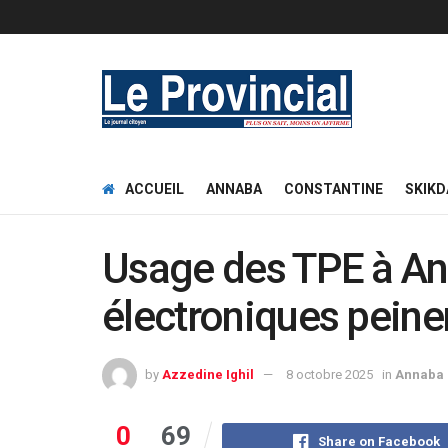
ACCUEIL
ANNABA
CONSTANTINE
SKIKD
Usage des TPE à An
électroniques peinen
by
Azzedine Ighil
8 octobre 2025
in
Annaba
0
69
Share on Facebook