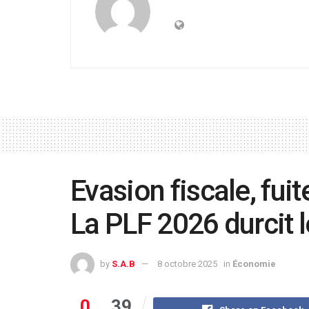
Evasion fiscale, fui
La PLF 2026 durcit l
by
S.A.B
8 octobre 2025
in
Économie
0
39