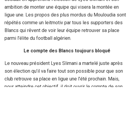
ambition de monter une équipe qui visera la montée en
ligue une. Les propos des plus mordus du Mouloudia sont
répétés comme un leitmotiv par tous les supporters des
Blancs qui rêvent de voir leur équipe retrouver sa place
parmi l’élite du football algérien.
Le compte des Blancs toujours bloqué
Le nouveau président Lyes Slimani a martelé juste après
son élection qu’il va faire tout son possible pour que son
club retrouve sa place en ligue une l’été prochain. Mais,
pour atteindre cet objectif, il doit ouvrir le compte de son
team qui est bloqué par ses créanciers afin que sa caisse
soit renflouée par les subventions des autorités de
Constantine et d’éventuels sponsors. C’est que sans
l’argent de l’Etat, il lui sera difficile de réaliser ce rêve de
tous les mocistes.