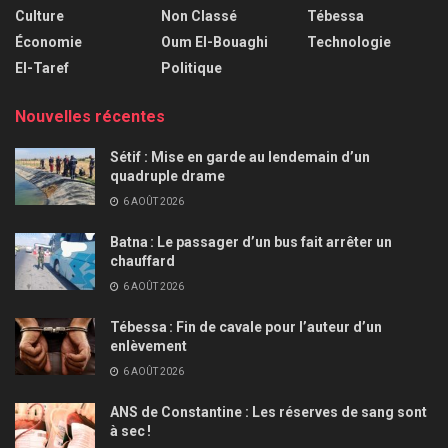
Culture
Non Classé
Tébessa
Économie
Oum El-Bouaghi
Technologie
El-Taref
Politique
Nouvelles récentes
Sétif : Mise en garde au lendemain d’un
quadruple drame
6 AOÛT 2026
Batna : Le passager d’un bus fait arrêter un
chauffard
6 AOÛT 2026
Tébessa : Fin de cavale pour l’auteur d’un
enlèvement
6 AOÛT 2026
ANS de Constantine : Les réserves de sang sont
à sec !