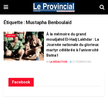
Étiquette :
Mustapha Benboulaid
À la mémoire du grand
BATNA
moudjahid El-Hadj Lakhdar : La
Journée nationale du glorieux
martyr célébrée à l’université
Batna1
BY
LA RÉDACTION
27 FÉVRIER 2025
Facebook