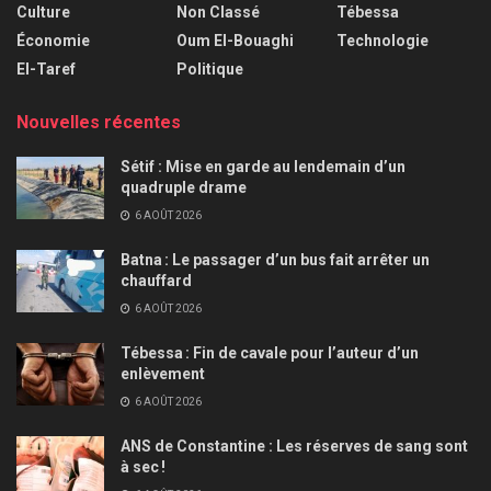
Culture
Non Classé
Tébessa
Économie
Oum El-Bouaghi
Technologie
El-Taref
Politique
Nouvelles récentes
Sétif : Mise en garde au lendemain d’un
quadruple drame
6 AOÛT 2026
Batna : Le passager d’un bus fait arrêter un
chauffard
6 AOÛT 2026
Tébessa : Fin de cavale pour l’auteur d’un
enlèvement
6 AOÛT 2026
ANS de Constantine : Les réserves de sang sont
à sec !