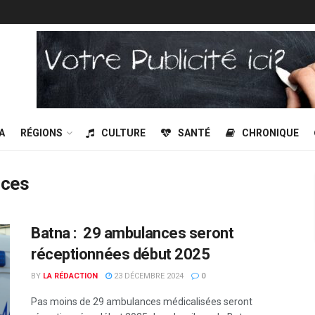
A
RÉGIONS
CULTURE
SANTÉ
CHRONIQUE
nces
Batna : 29 ambulances seront
réceptionnées début 2025
BY
LA RÉDACTION
23 DÉCEMBRE 2024
0
Pas moins de 29 ambulances médicalisées seront