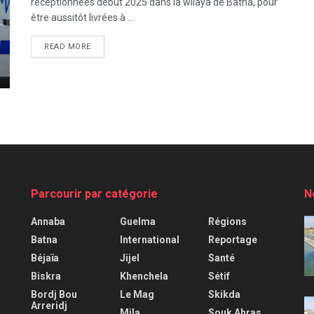
réceptionnées début 2025 dans la wilaya de Batna, pour
être aussitôt livrées à ...
READ MORE
Parcourir par catégorie
N
Annaba
Guelma
Régions
Batna
International
Reportage
Béjaïa
Jijel
Santé
Biskra
Khenchela
Sétif
Bordj Bou
Le Mag
Skikda
Arreridj
Mila
Souk Ahras