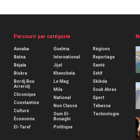
Parcourir par catégorie
N
Annaba
Guelma
Régions
Batna
International
Reportage
Béjaïa
Jijel
Santé
Biskra
Khenchela
Sétif
Bordj Bou
Le Mag
Skikda
Arreridj
Mila
Souk Ahras
Chronique
National
Sport
Constantine
Non Classé
Tébessa
Culture
Oum El-
Technologie
Économie
Bouaghi
El-Taref
Politique