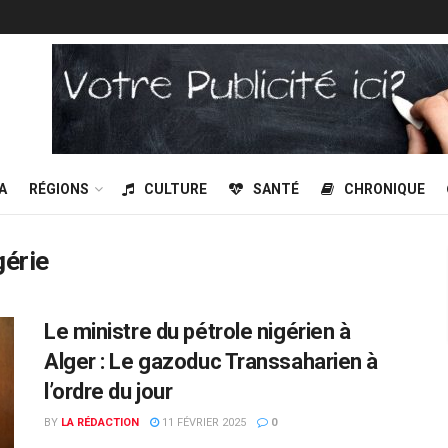
A
RÉGIONS
CULTURE
SANTÉ
CHRONIQUE
gérie
Le ministre du pétrole nigérien à
Alger : Le gazoduc Transsaharien à
l’ordre du jour
BY
LA RÉDACTION
11 FÉVRIER 2025
0