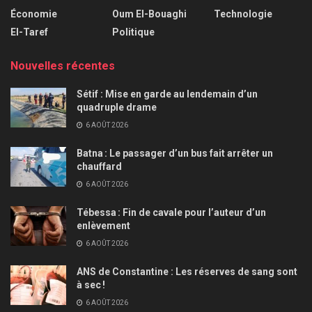
Économie
Oum El-Bouaghi
Technologie
El-Taref
Politique
Nouvelles récentes
Sétif : Mise en garde au lendemain d’un
quadruple drame
6 AOÛT 2026
Batna : Le passager d’un bus fait arrêter un
chauffard
6 AOÛT 2026
Tébessa : Fin de cavale pour l’auteur d’un
enlèvement
6 AOÛT 2026
ANS de Constantine : Les réserves de sang sont
à sec !
6 AOÛT 2026