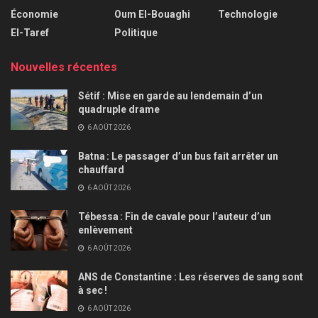
Économie
Oum El-Bouaghi
Technologie
El-Taref
Politique
Nouvelles récentes
Sétif : Mise en garde au lendemain d’un
quadruple drame
6 AOÛT 2026
Batna : Le passager d’un bus fait arrêter un
chauffard
6 AOÛT 2026
Tébessa : Fin de cavale pour l’auteur d’un
enlèvement
6 AOÛT 2026
ANS de Constantine : Les réserves de sang sont
à sec !
6 AOÛT 2026