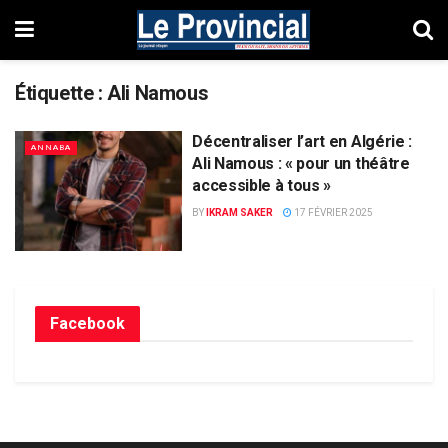
Étiquette :
Ali Namous
Décentraliser l’art en Algérie :
ANNABA
Ali Namous : « pour un théâtre
accessible à tous »
BY
IKRAM SAKER
17 FÉVRIER 2025
Facebook