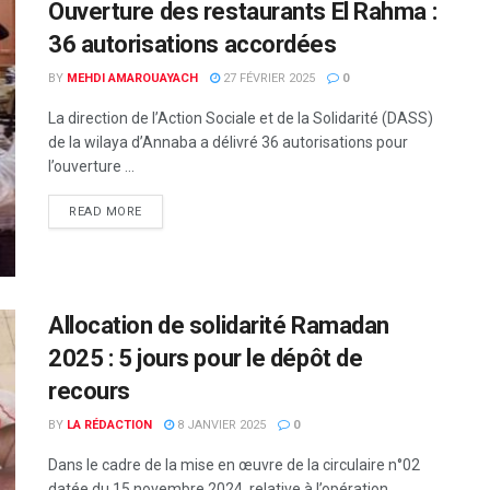
Ouverture des restaurants El Rahma :
36 autorisations accordées
BY
MEHDI AMAROUAYACH
27 FÉVRIER 2025
0
La direction de l’Action Sociale et de la Solidarité (DASS)
de la wilaya d’Annaba a délivré 36 autorisations pour
l’ouverture ...
READ MORE
Allocation de solidarité Ramadan
2025 : 5 jours pour le dépôt de
recours
BY
LA RÉDACTION
8 JANVIER 2025
0
Dans le cadre de la mise en œuvre de la circulaire n°02
datée du 15 novembre 2024, relative à l’opération ...