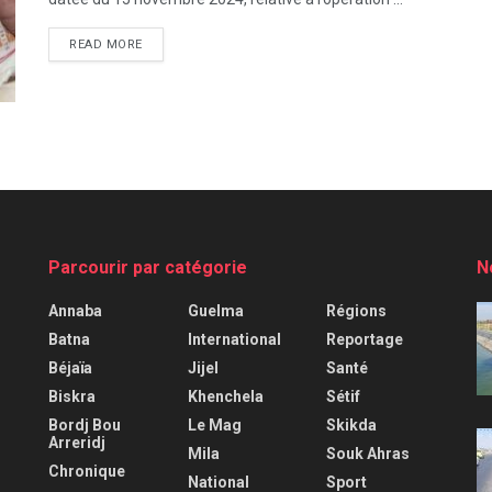
READ MORE
Parcourir par catégorie
N
Annaba
Guelma
Régions
Batna
International
Reportage
Béjaïa
Jijel
Santé
Biskra
Khenchela
Sétif
Bordj Bou
Le Mag
Skikda
Arreridj
Mila
Souk Ahras
Chronique
National
Sport