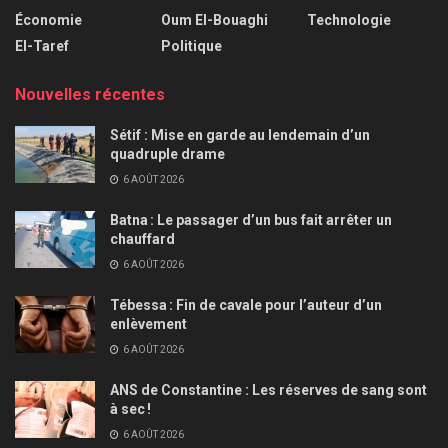
Économie
Oum El-Bouaghi
Technologie
El-Taref
Politique
Nouvelles récentes
Sétif : Mise en garde au lendemain d’un
quadruple drame
6 AOÛT 2026
Batna : Le passager d’un bus fait arrêter un
chauffard
6 AOÛT 2026
Tébessa : Fin de cavale pour l’auteur d’un
enlèvement
6 AOÛT 2026
ANS de Constantine : Les réserves de sang sont
à sec !
6 AOÛT 2026