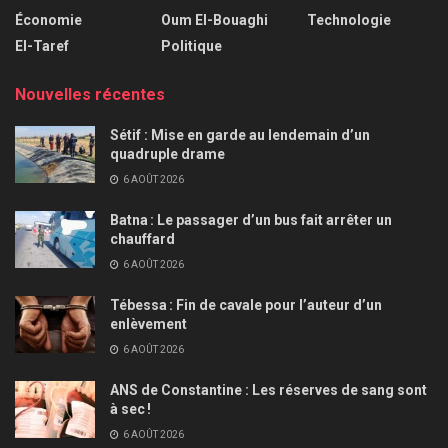
Économie
Oum El-Bouaghi
Technologie
El-Taref
Politique
Nouvelles récentes
Sétif : Mise en garde au lendemain d’un
quadruple drame
6 AOÛT 2026
Batna : Le passager d’un bus fait arrêter un
chauffard
6 AOÛT 2026
Tébessa : Fin de cavale pour l’auteur d’un
enlèvement
6 AOÛT 2026
ANS de Constantine : Les réserves de sang sont
à sec !
6 AOÛT 2026