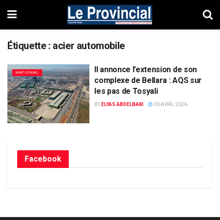
Étiquette :
acier automobile
Il annonce l’extension de son
NATIONAL
complexe de Bellara : AQS sur
les pas de Tosyali
BY
ELYAS ABDELBAKI
30 AVRIL 2026
Facebook