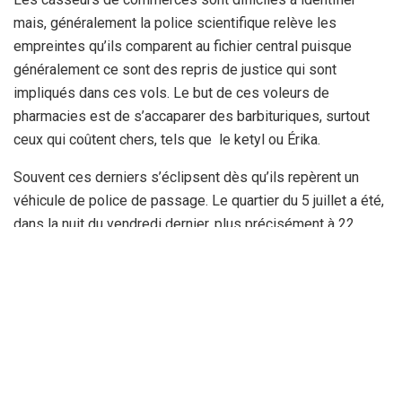
mais, généralement la police scientifique relève les
empreintes qu’ils comparent au fichier central puisque
généralement ce sont des repris de justice qui sont
impliqués dans ces vols. Le but de ces voleurs de
pharmacies est de s’accaparer des barbituriques, surtout
ceux qui coûtent chers, tels que le ketyl ou Érika.
Souvent ces derniers s’éclipsent dès qu’ils repèrent un
véhicule de police de passage. Le quartier du 5 juillet a été,
dans la nuit du vendredi dernier, plus précisément à 22
heures, le théâtre d’une spectaculaire agression commise
contre une famille de passage qui était à pieds, mais les
présents sur les lieux ont alertés la police de
l’arrondissement territorialement compètent qui est
intervenue pour arrêter les 3 agresseurs. Ces derniers n’en
sont pas à leur premier délit, ils ont de nombreuses
plaintes à leur encontre et étaient recherchés. Comme à