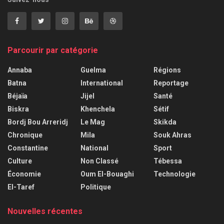
Parcourir par catégorie
Annaba
Guelma
Régions
Batna
International
Reportage
Béjaïa
Jijel
Santé
Biskra
Khenchela
Sétif
Bordj Bou Arreridj
Le Mag
Skikda
Chronique
Mila
Souk Ahras
Constantine
National
Sport
Culture
Non Classé
Tébessa
Économie
Oum El-Bouaghi
Technologie
El-Taref
Politique
Nouvelles récentes