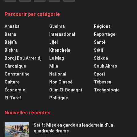
Parcourir par catégorie
Annaba
Guelma
Régions
Batna
International
Reportage
Béjaïa
Jijel
Santé
Biskra
Khenchela
Sétif
Bordj Bou Arreridj
Le Mag
Skikda
Chronique
Mila
Souk Ahras
Constantine
National
Sport
Culture
Non Classé
Tébessa
Économie
Oum El-Bouaghi
Technologie
El-Taref
Politique
Nouvelles récentes
Sétif : Mise en garde au lendemain d’un
quadruple drame