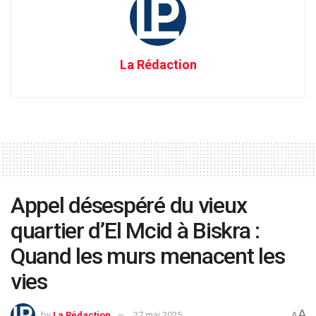
La Rédaction
Appel désespéré du vieux
quartier d’El Mcid à Biskra :
Quand les murs menacent les
vies
A
by
La Rédaction
27 mai 2025
A