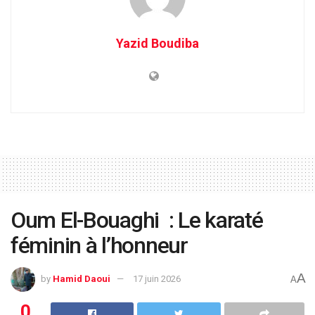
Yazid Boudiba
Oum El-Bouaghi : Le karaté
féminin à l’honneur
A
by
Hamid Daoui
17 juin 2026
A
0