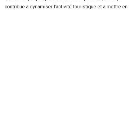
contribue à dynamiser l’activité touristique et à mettre en
lumière l’exceptionnel patrimoine historique de Timgad,
inscrite parmi les plus remarquables cités romaines
d’Afrique du Nord.
Par : Aly D
La Rédaction