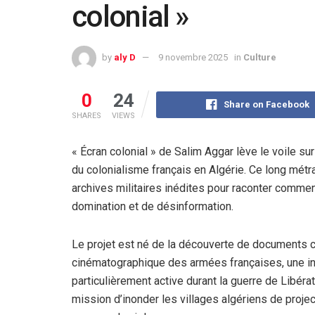
colonial »
by
aly D
9 novembre 2025
in
Culture
0
24
Share on Facebook
SHARES
VIEWS
« Écran colonial » de Salim Aggar lève le voile su
du colonialisme français en Algérie. Ce long métr
archives militaires inédites pour raconter comme
domination et de désinformation.
Le projet est né de la découverte de documents 
cinématographique des armées françaises, une ins
particulièrement active durant la guerre de Libérati
mission d’inonder les villages algériens de project