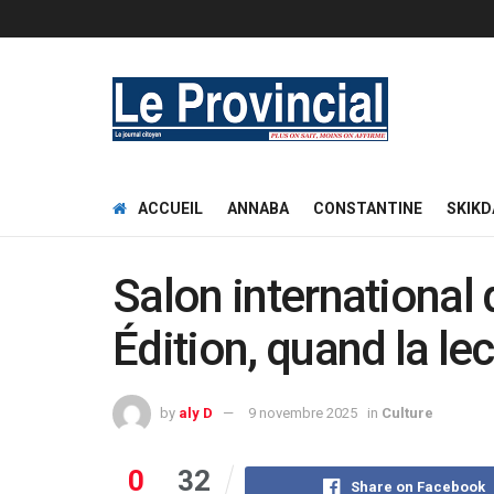
ACCUEIL
ANNABA
CONSTANTINE
SKIKD
Salon international 
Édition, quand la le
by
aly D
9 novembre 2025
in
Culture
0
32
Share on Facebook