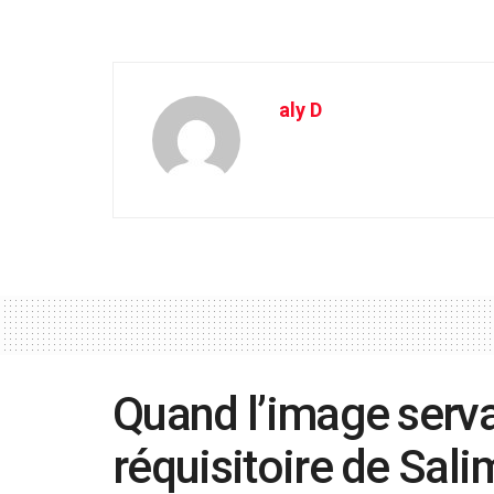
aly D
Quand l’image servai
réquisitoire de Sal