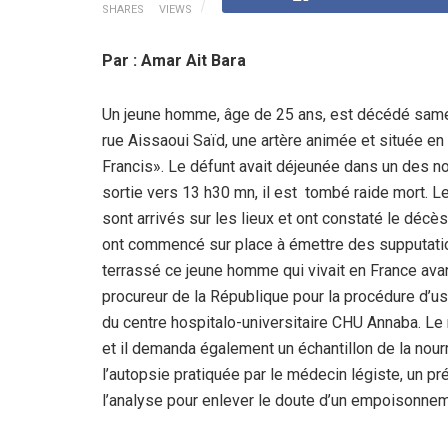
SHARES
VIEWS
Par : Amar Ait Bara
Un jeune homme, âge de 25 ans, est décédé samedi
rue Aissaoui Saïd, une artère animée et située en 
Francis». Le défunt avait déjeunée dans un des n
sortie vers 13 h30 mn, il est tombé raide mort. Les
sont arrivés sur les lieux et ont constaté le décès
ont commencé sur place à émettre des supputation
terrassé ce jeune homme qui vivait en France avant
procureur de la République pour la procédure d’us
du centre hospitalo-universitaire CHU Annaba. Le
et il demanda également un échantillon de la nourri
l’autopsie pratiquée par le médecin légiste, un pr
l’analyse pour enlever le doute d’un empoisonnem