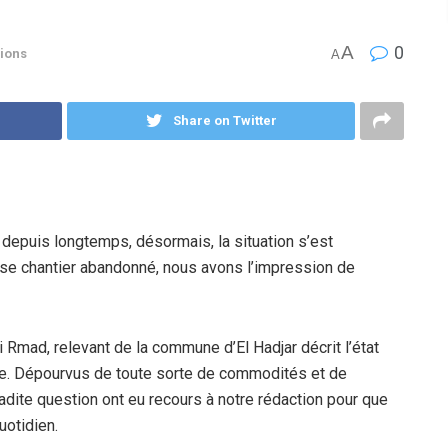
A
0
ions
A
Share on Twitter
e depuis longtemps, désormais, la situation s’est
nse chantier abandonné, nous avons l’impression de
i Rmad, relevant de la commune d’El Hadjar décrit l’état
side. Dépourvus de toute sorte de commodités et de
adite question ont eu recours à notre rédaction pour que
uotidien.