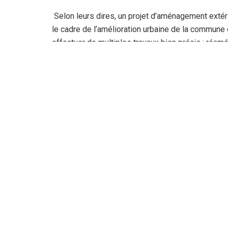
Selon leurs dires, un projet d’aménagement extéri
le cadre de l’amélioration urbaine de la commune d
effectuer de multiples travaux bien précis : réam
des routes et des chaussées et l’instauration de l
Entamés depuis deux mois, les travaux ont soudai
quartier dans état lamentable. « Ils ont effectué u
logements au réseau d’assainissement avant d’ab
immense difficulté pour se déplacer » explique notr
qu’a connues la ville dernièrement ont empiré la si
boue et les déchets qui ont gravement envahi le qu
Déterminés à avoir des explications quant au non-
que l’APC d’El Hadjar avait promis à l’entreprene
fois les travaux du raccordement aux réseaux d’