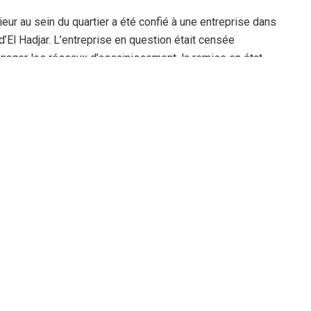
eur au sein du quartier a été confié à une entreprise dans
’El Hadjar. L’entreprise en question était censée
énager les réseaux d’assainissement, la remise en état
’éclairage public.
nement été abandonnés par l’entreprise laissant ainsi le
n creusement sur tout le tour de la cité pour raccorder les
andonner le projet. Désormais, nous trouvons une
e interlocuteur et d’ajouter « les fortes précipitations
tuation, les eaux de pluie ont fait leur œuvre entraînant la
artier ».
achèvement des travaux, les habitants ont été notifiés
ur de mettre à sa disposition la pompe d’épuisement une
assainissement entamés.