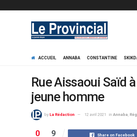
ACCUEIL
ANNABA
CONSTANTINE
SKIKD
Rue Aissaoui Saïd à
jeune homme
by
La Rédaction
12 avril 2021
in
Annaba
,
Rég
0
9
Share on Facebook