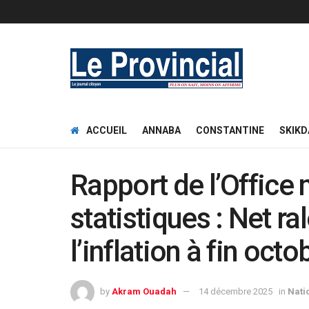
ACCUEIL
ANNABA
CONSTANTINE
SKIKD
Rapport de l’Office 
statistiques : Net r
l’inflation à fin octo
by
Akram Ouadah
14 décembre 2025
in
Nati