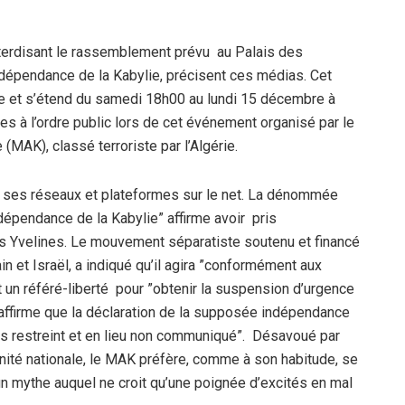
 interdisant le rassemblement prévu au Palais des
ndépendance de la Kabylie, précisent ces médias. Cet
bre et s’étend du samedi 18h00 au lundi 15 décembre à
les à l’ordre public lors de cet événement organisé par le
(MAK), classé terroriste par l’Algérie.
ia ses réseaux et plateformes sur le net. La dénommée
dépendance de la Kabylie” affirme avoir pris
des Yvelines. Le mouvement séparatiste soutenu et financé
n et Israël, a indiqué qu’il agira ”conformément aux
 un référé-liberté pour ”obtenir la suspension d’urgence
 affirme que la déclaration de la supposée indépendance
us restreint et en lieu non communiqué”. Désavoué par
unité nationale, le MAK préfère, comme à son habitude, se
un mythe auquel ne croit qu’une poignée d’excités en mal