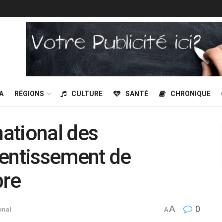
A
RÉGIONS
CULTURE
SANTÉ
CHRONIQUE
national des
alentissement de
bre
A
0
onal
A