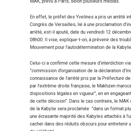
MAK, prévu à Paris, selon plusieurs médias.
En effet, le préfet des Yvelines a pris un arrêté
Congrès de Versailles, lié à une proclamation d’i
arrêté, est-il ajouté, date du vendredi 12 décem
08h00. Il vise, explique-t-on, à prévenir des troub
Mouvement pour l’autodétermination de la Kabylie 
Celui-ci a confirmé cette mesure d’interdiction v
”commission d’organisation de la déclaration d’In
connaissance de l’arrêté pris par la Préfecture 
par l’extrême droite française, le Makhzen marocai
dispositions légales en vigueur”, en en engageant
de cette décision”. Dans le cas contraire, le MAK
de la Kabylie sera proclamée ”dans un format pl
une écrasante majorité des Kabyles attachés à l’
cacher dans des réduits obscurs pour entretenir 