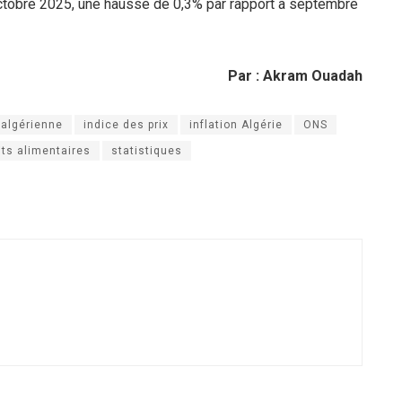
ctobre 2025, une hausse de 0,3% par rapport à septembre
Par : Akram Ouadah
algérienne
indice des prix
inflation Algérie
ONS
its alimentaires
statistiques