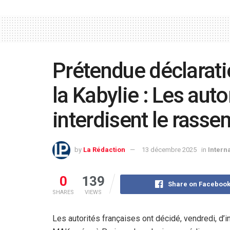
Prétendue déclarat
la Kabylie : Les auto
interdisent le rass
by
La Rédaction
13 décembre 2025
in
Intern
0
139
Share on Faceboo
SHARES
VIEWS
Les autorités françaises ont décidé, vendredi, d