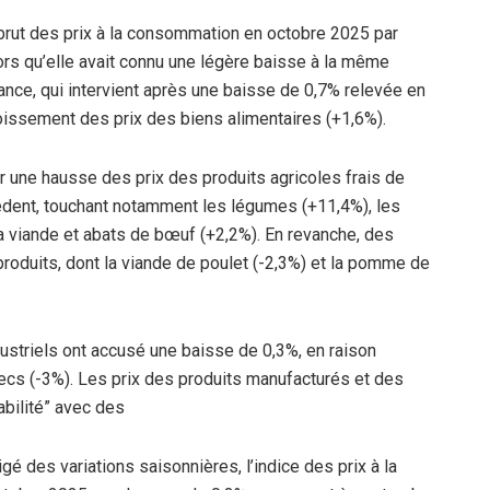
e brut des prix à la consommation en octobre 2025 par
lors qu’elle avait connu une légère baisse à la même
dance, qui intervient après une baisse de 0,7% relevée en
oissement des prix des biens alimentaires (+1,6%).
ir une hausse des prix des produits agricoles frais de
édent, touchant notamment les légumes (+11,4%), les
a viande et abats de bœuf (+2,2%). En revanche, des
roduits, dont la viande de poulet (-2,3%) et la pomme de
ndustriels ont accusé une baisse de 0,3%, en raison
ecs (-3%). Les prix des produits manufacturés et des
abilité” avec des
é des variations saisonnières, l’indice des prix à la