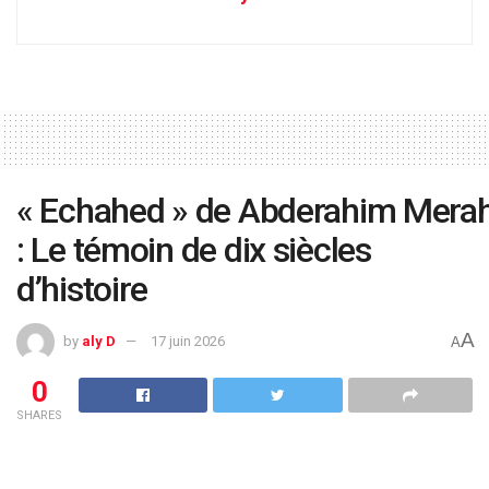
« Echahed » de Abderahim Mera
: Le témoin de dix siècles
d’histoire
A
by
aly D
17 juin 2026
A
0
SHARES