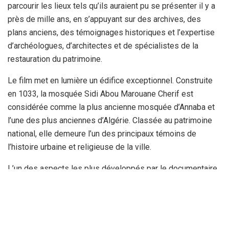
parcourir les lieux tels qu’ils auraient pu se présenter il y a
près de mille ans, en s’appuyant sur des archives, des
plans anciens, des témoignages historiques et l’expertise
d’archéologues, d’architectes et de spécialistes de la
restauration du patrimoine.
Le film met en lumière un édifice exceptionnel. Construite
en 1033, la mosquée Sidi Abou Marouane Cherif est
considérée comme la plus ancienne mosquée d’Annaba et
l’une des plus anciennes d’Algérie. Classée au patrimoine
national, elle demeure l’un des principaux témoins de
l’histoire urbaine et religieuse de la ville.
L’un des aspects les plus développés par le documentaire
concerne les spécificités architecturales du monument. La
mosquée est en effet associée à l’ancien ribat aujourd’hui
disparu. Son minaret, conçu selon une logique défensive
propre aux fortifications religieuses, constitue l’un de ses