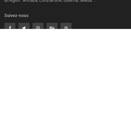
la région : Annaba, Constantine, Guelma, Skikda ....
Suivez-nous
Parcourir par catégorie
Annaba
Guelma
Régions
Batna
International
Reportage
Béjaïa
Jijel
Santé
Biskra
Khenchela
Sétif
Bordj Bou Arreridj
Le Mag
Skikda
Chronique
Mila
Souk Ahras
Constantine
National
Sport
Culture
Non Classé
Tébessa
Économie
Oum El-Bouaghi
Technologie
El-Taref
Politique