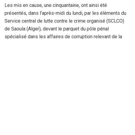
Les mis en cause, une cinquantaine, ont ainsi été
présentés, dans l’après-midi du lundi, par les éléments du
Service central de lutte contre le crime organisé (SCLCO)
de Saoula (Alger), devant le parquet du pôle pénal
spécialisé dans les affaires de corruption relevant de la
même juridiction. L’instruction s’est poursuivie jusqu’à une
heure tardive de la nuit.
Aucune information officielle n’a été communiquée à ce
sujet pour l’instant.
C’est la deuxième affaire relative à l’industrie du tabac qui
est traité par la justice en l’espace de quelques jours
seulement.
Il y a moins de deux semaines, des responsables de la
Société algéro-émiratie des tabacs (STAEM SPA), une joint-
venture spécialisée dans la fabrication et la