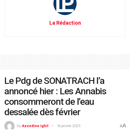
La Rédaction
Le Pdg de SONATRACH l’a
annoncé hier : Les Annabis
consommeront de l’eau
dessalée dès février
A
by
Azzedine Ighil
8 janvier 2025
A