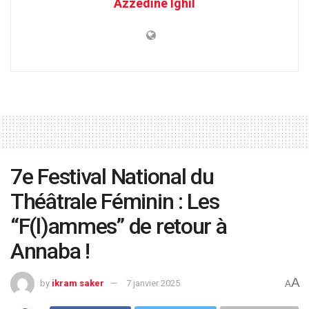
Azzedine Ighil
7e Festival National du
Théâtrale Féminin : Les
“F(l)ammes” de retour à
Annaba !
A
by
ikram saker
7 janvier 2025
A