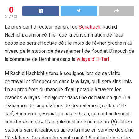
0
SHARES
Le président directeur-général de
Sonatrach
, Rachid
Hachichi, a
annoncé, hier, que la consommation de l’eau
dessalée sera effective
dès le mois de février prochain au
niveau de la station de
dessalement de Koudiat D’raouch de
la commune de Berrihane dans la
wilaya d’El-Tarf
.
M.Rachid Hachichi a tenu à souligner, lors de sa
visite
de travail et d’inspection dans la wilaya, qu’il sera ainsi mis
fin au problème du manque d’eau potable à travers les
grandes wilayas.
Et d’ajouter dans une déclaration que «La
réalisation de cinq
stations de dessalement, celles d’El-
Tarf, Boumerdes, Béjaia, Tipasa et
Oran, ne sont nullement
une chose aisée». Il a également indiqué que
six (6) autres
stations seront réalisées après la mise en service des cinq
(5) stations. Ces dernières ont couté 1,5 milliard de dollars,