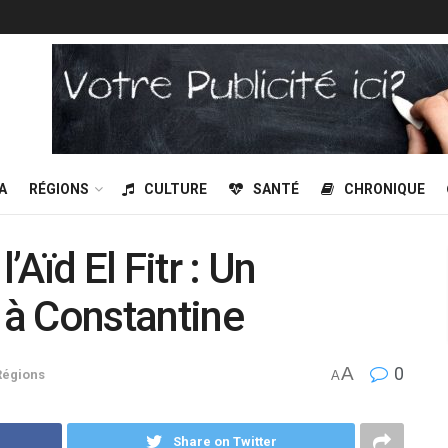
A
RÉGIONS
CULTURE
SANTÉ
CHRONIQUE
Aïd El Fitr : Un
e à Constantine
A
0
Régions
A
Share on Twitter