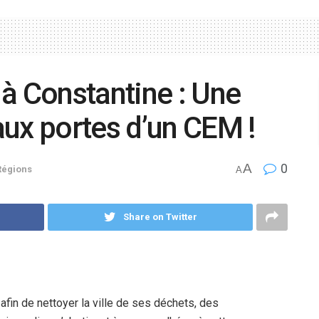
à Constantine : Une
ux portes d’un CEM !
A
0
Régions
A
Share on Twitter
afin de nettoyer la ville de ses déchets, des