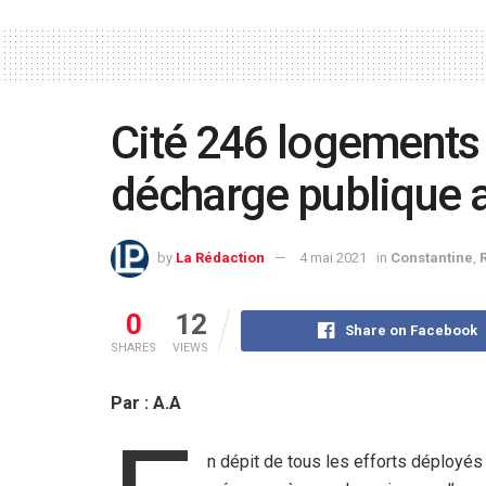
Cité 246 logements 
décharge publique a
by
La Rédaction
4 mai 2021
in
Constantine
,
0
12
Share on Facebook
SHARES
VIEWS
Par : A.A
n dépit de tous les efforts déployés 