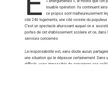
E
« énergumènes », le moins que l’on p
louable opération. Ils continuent ai
ce propos sont malheureusement lég
cité 246 logements, une cité voisine du populeux q
C’est un spectacle ahurissant auquel on a assis
portes de cet établissement scolaire et ce, dans l’
services concernés.
La responsabilité est, sans doute aucun, partagé
une situation qui le dépasse certainement. Dans un
difficile, voire impossible de convaincre ces collég
est également difficile d’inculquer à ces élèves 
enseignant de cet établissement. Par le biais de 
de ces pollueurs. Que ces derniers cessent de sal
établissement, a tenu à ajouter cet enseignant. Qu
sévissent contre ces pratiques qui ne font que tern