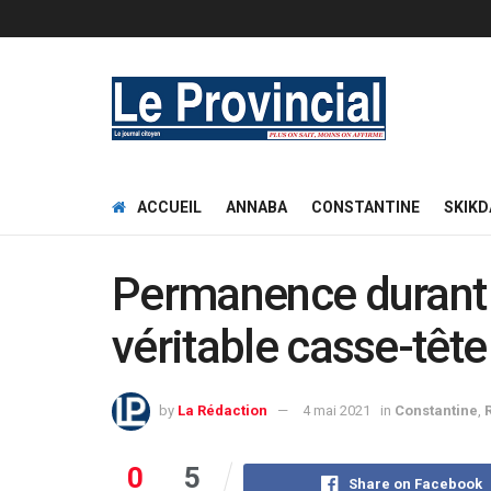
ACCUEIL
ANNABA
CONSTANTINE
SKIKD
Permanence durant l’
véritable casse-têt
by
La Rédaction
4 mai 2021
in
Constantine
,
0
5
Share on Facebook