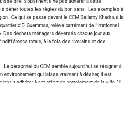
uisse dire, s’obstinent à ne pas adhérer à cette
nsi à défier toutes les règles du bon sens. Les exemples à
ion. Ce qui se passe devant le CEM Bellamy Khadra, à la
uartier d’El Guemmas, relève carrément de l’irrationnel.
té. Des déchets ménagers déversés chaque jour aux
indifférence totale, à la fois des riverains et des
e. Le personnel du CEM semble aujourd’hui se résigner à
 environnement qui laisse vraiment à désirer, il est
iens à adhérer à cet effort de nettoiement de la ville. ‘’Il
les bonnes manières dans un milieu malsain’’ avance un
votre journal, nous lançons un énième appel en direction
ir et la nature et l’image de marque de notre
ant aux services concernés, il est important qu’ils
ir, encore plus, le blason de cette ville.