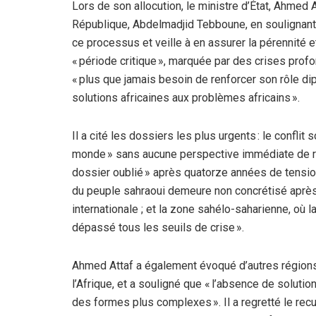
Lors de son allocution, le ministre d’État, Ahmed A
République, Abdelmadjid Tebboune, en soulignant q
ce processus et veille à en assurer la pérennité et
« période critique », marquée par des crises profo
« plus que jamais besoin de renforcer son rôle d
solutions africaines aux problèmes africains ».
Il a cité les dossiers les plus urgents : le conflit
monde » sans aucune perspective immédiate de règ
dossier oublié » après quatorze années de tensions
du peuple sahraoui demeure non concrétisé apr
internationale ; et la zone sahélo-saharienne, où l
dépassé tous les seuils de crise ».
Ahmed Attaf a également évoqué d’autres régions 
l’Afrique, et a souligné que « l’absence de solut
des formes plus complexes ». Il a regretté le recu