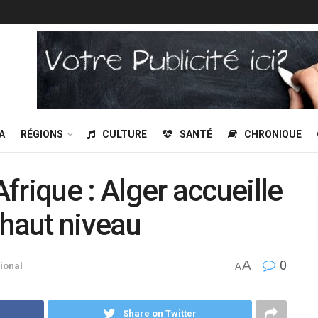
A
RÉGIONS
CULTURE
SANTÉ
CHRONIQUE
Afrique : Alger accueille
 haut niveau
A
0
tional
A
Share on Twitter