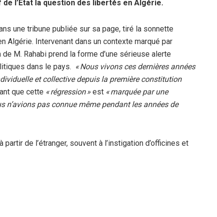
e l’Etat la question des libertés en Algérie.
ans une tribune publiée sur sa page, tiré la sonnette
s en Algérie. Intervenant dans un contexte marqué par
 de M. Rahabi prend la forme d’une sérieuse alerte
litiques dans le pays.
« Nous vivons ces dernières années
dividuelle et collective depuis la première constitution
isant que cette
« régression »
est
« marquée par une
nous n’avions pas connue même pendant les années de
à partir de l’étranger, souvent à l’instigation d’officines et
ment la « défense des libertés ».
« Porter ce débat à
ntérieur et faire ainsi réguler la vie politique de la Nation
Algérie sous la pression et le chantage diplomatique des