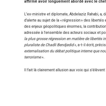
affirmé avoir longuement abordé avec le chef d
L’ex-ministre et diplomate, Abdelaziz Rahabi, a, d
d’alerte au sujet de la « régression » des liberté
des enjeux géopolitiques énormes, la contribution
adressée à l’ensemble des acteurs sociaux et po
la plus grosse régression en matière de libertés in
pluraliste de Chadli Bendjedid »
, a-t-il écrit, préc
externalisation du débat politique interne que 
terrorisme ».
Il fait là clairement allusion aux voix qui s’élèvent 
d’organisations dont le credo favori est supposé
l’étranger signifie une incapacité à l’organiser à l’i
par des réseaux sociaux offshore.
Cela signifie aussi prendre le risque de mettre l’