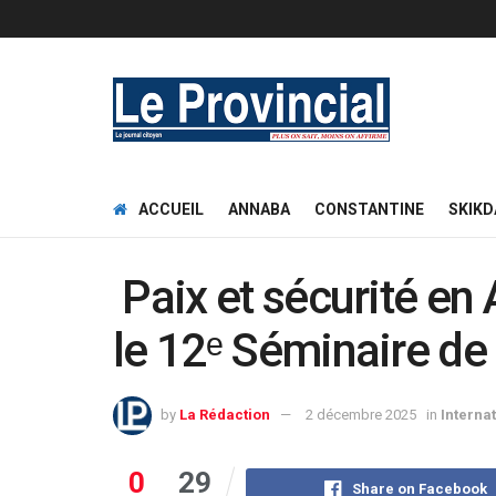
ACCUEIL
ANNABA
CONSTANTINE
SKIKD
Paix et sécurité en 
le 12ᵉ Séminaire de
by
La Rédaction
2 décembre 2025
in
Interna
0
29
Share on Facebook