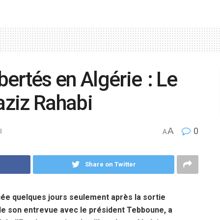
bertés en Algérie : Le
laziz Rahabi
A
0
l
A
Share on Twitter
liée quelques jours seulement après la sortie
 de son entrevue avec le président Tebboune, a