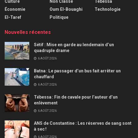
Culture
Non Classé
Tébessa
Économie
Oum El-Bouaghi
Technologie
El-Taref
Politique
Nouvelles récentes
Sétif : Mise en garde au lendemain d’un
quadruple drame
6 AOÛT 2026
Batna : Le passager d’un bus fait arrêter un
chauffard
6 AOÛT 2026
Tébessa : Fin de cavale pour l’auteur d’un
enlèvement
6 AOÛT 2026
ANS de Constantine : Les réserves de sang sont
à sec !
6 AOÛT 2026