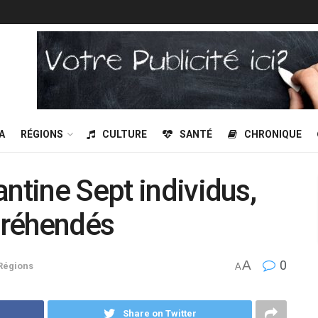
A
RÉGIONS
CULTURE
SANTÉ
CHRONIQUE
ntine Sept individus,
ppréhendés
A
0
Régions
A
Share on Twitter