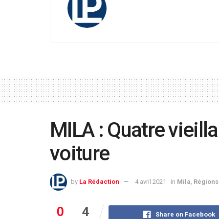
MILA : Quatre vieill
voiture
by
La Rédaction
4 avril 2021
in
Mila
,
Régions
0
4
Share on Facebook