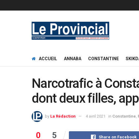
ACCUEIL
ANNABA
CONSTANTINE
SKIKD
Narcotrafic à Consta
dont deux filles, a
by
La Rédaction
4 avril 2021
in
Constantine
,
0
5
Share on Facebook