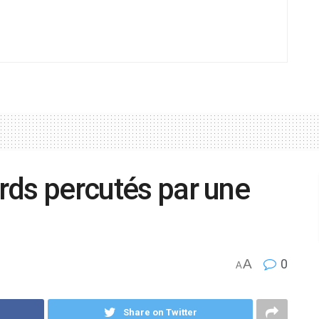
ards percutés par une
A
0
A
Share on Twitter