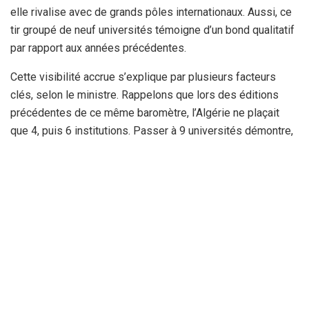
elle rivalise avec de grands pôles internationaux. Aussi, ce
tir groupé de neuf universités témoigne d’un bond qualitatif
par rapport aux années précédentes.
Cette visibilité accrue s’explique par plusieurs facteurs
clés, selon le ministre. Rappelons que lors des éditions
précédentes de ce même baromètre, l’Algérie ne plaçait
que 4, puis 6 institutions. Passer à 9 universités démontre,
faut-il le souligner, une harmonisation des standards de
recherche à l’échelle nationale. En outre, cette performance
fait écho aux bons résultats déjà observés dans d’autres
classements de référence, tels que
le Times Higher Education (THE) ou
le Scimago Institutions Rankings.
Des pôles comme Sétif 1, Tlemcen, l’USTHB (Alger) ou
encore Béjaïa s’imposent désormais comme des valeurs
sûres de la recherche maghrébine et africaine. A