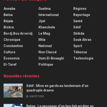
Annaba
Guelma
Régions
Batna
International
Reportage
Béjaïa
Jijel
Santé
Biskra
Khenchela
Sétif
Bordj Bou Arreridj
Le Mag
Skikda
Chronique
Mila
Souk Ahras
Constantine
National
Sport
Culture
Non Classé
Tébessa
Économie
Oum El-Bouaghi
Technologie
El-Taref
Politique
Nouvelles récentes
Sétif : Mise en garde au lendemain d’un
quadruple drame
6 AOÛT 2026
Batna : Le passager d’un bus fait arrêter un