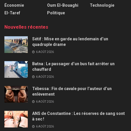
Économie
Oum El-Bouaghi
Technologie
El-Taref
Politique
Nouvelles récentes
Sétif : Mise en garde au lendemain d’un
quadruple drame
6 AOÛT 2026
Batna : Le passager d’un bus fait arrêter un
chauffard
6 AOÛT 2026
Tébessa : Fin de cavale pour l’auteur d’un
enlèvement
6 AOÛT 2026
ANS de Constantine : Les réserves de sang sont
à sec !
6 AOÛT 2026