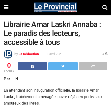
Librairie Amar Laskri Annaba :
Le paradis des lecteurs,
accessible à tous
A
by
La Rédaction
1 avril 2021
A
0
SHARES
Par : I.N
En attendant son inauguration officielle, la librairie Amar
Laskri, fraichement aménagée, ouvre déjà ses portes aux
amoureux des livres.