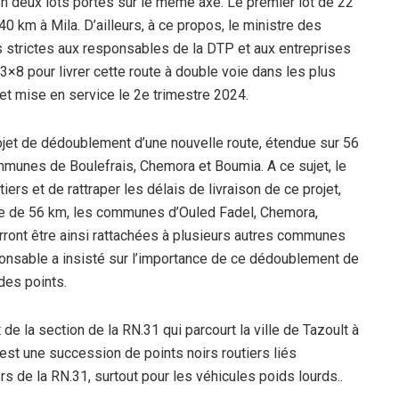
 en deux lots portés sur le même axe. Le premier lot de 22
0 km à Mila. D’ailleurs, à ce propos, le ministre des
ns strictes aux responsables de la DTP et aux entreprises
×8 pour livrer cette route à double voie dans les plus
 et mise en service le 2e trimestre 2024.
projet de dédoublement d’une nouvelle route, étendue sur 56
ommunes de Boulefrais, Chemora et Boumia. A ce sujet, le
iers et de rattraper les délais de livraison de ce projet,
re de 56 km, les communes d’Ouled Fadel, Chemora,
urront être ainsi rattachées à plusieurs autres communes
onsable a insisté sur l’importance de ce dédoublement de
 des points.
 de la section de la RN.31 qui parcourt la ville de Tazoult à
est une succession de points noirs routiers liés
rs de la RN.31, surtout pour les véhicules poids lourds..