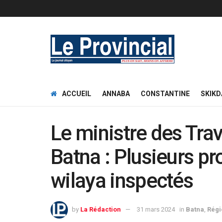
ACCUEIL
ANNABA
CONSTANTINE
SKIKD
Le ministre des Trav
Batna : Plusieurs pro
wilaya inspectés
by
La Rédaction
31 mars 2024
in
Batna
,
Régi