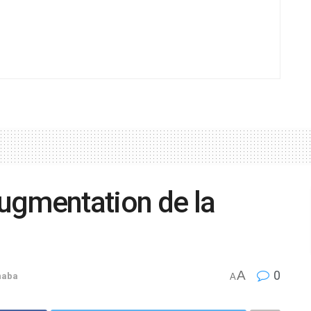
Augmentation de la
A
0
naba
A