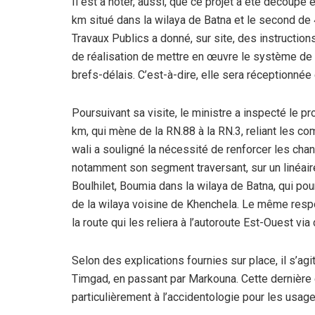
Il est à noter, aussi, que ce projet a été découpé
km situé dans la wilaya de Batna et le second de 4
Travaux Publics a donné, sur site, des instructio
de réalisation de mettre en œuvre le système de 3
brefs-délais. C’est-à-dire, elle sera réceptionnée
Poursuivant sa visite, le ministre a inspecté le 
km, qui mène de la RN.88 à la RN.3, reliant les c
wali a souligné la nécessité de renforcer les chant
notamment son segment traversant, sur un linéai
Boulhilet, Boumia dans la wilaya de Batna, qui po
de la wilaya voisine de Khenchela. Le même resp
la route qui les reliera à l’autoroute Est-Ouest via
Selon des explications fournies sur place, il s’agit
Timgad, en passant par Markouna. Cette dernière 
particulièrement à l’accidentologie pour les usage