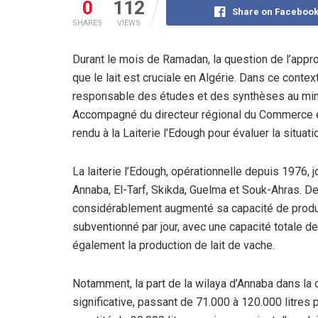
0
112
Share on Faceboo
SHARES
VIEWS
Durant le mois de Ramadan, la question de l’appr
que le lait est cruciale en Algérie. Dans ce conte
responsable des études et des synthèses au min
Accompagné du directeur régional du Commerce et
rendu à la Laiterie l’Edough pour évaluer la situati
La laiterie l’Edough, opérationnelle depuis 1976, jo
Annaba, El-Tarf, Skikda, Guelma et Souk-Ahras. De
considérablement augmenté sa capacité de product
subventionné par jour, avec une capacité totale de
également la production de lait de vache.
Notamment, la part de la wilaya d’Annaba dans la 
significative, passant de 71.000 à 120.000 litres 