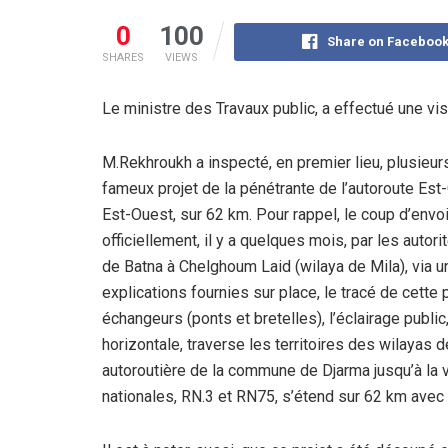
0
100
Share on Faceboo
SHARES
VIEWS
Le ministre des Travaux public, a effectué une visi
M.Rekhroukh a inspecté, en premier lieu, plusieu
fameux projet de la pénétrante de l’autoroute Est-O
Est-Ouest, sur 62 km. Pour rappel, le coup d’envoi
officiellement, il y a quelques mois, par les autori
de Batna à Chelghoum Laid (wilaya de Mila), via un
explications fournies sur place, le tracé de cette
échangeurs (ponts et bretelles), l’éclairage public
horizontale, traverse les territoires des wilayas 
autoroutière de la commune de Djarma jusqu’à la v
nationales, RN.3 et RN75, s’étend sur 62 km avec 