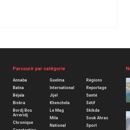
Parcourir par catégorie
N
Annaba
Guelma
Régions
Batna
International
Reportage
Béjaïa
Jijel
Santé
Biskra
Khenchela
Sétif
Bordj Bou
Le Mag
Skikda
Arreridj
Mila
Souk Ahras
Chronique
National
Sport
Constantine