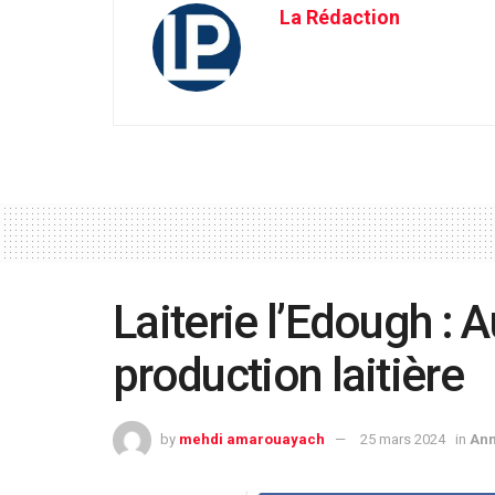
La Rédaction
Laiterie l’Edough : 
production laitière
by
mehdi amarouayach
25 mars 2024
in
An