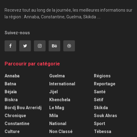
Recevez tout au long de la journée, les meilleures informations sur
la région : Annaba, Constantine, Guelma, Skikda ....
Suivez-nous
Parcourir par catégorie
Annaba
Guelma
Régions
Batna
International
Reportage
Béjaïa
Jijel
Santé
Biskra
Khenchela
Sétif
Bordj Bou Arreridj
Le Mag
Skikda
Chronique
Mila
Souk Ahras
Constantine
National
Sport
Culture
Non Classé
Tébessa