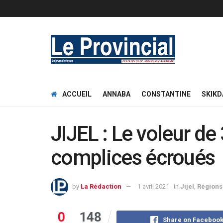
ACCUEIL
ANNABA
CONSTANTINE
SKIKD
JIJEL : Le voleur de
complices écroués
by
La Rédaction
1 avril 2021
in
Jijel
,
Régions
0
148
Share on Faceboo