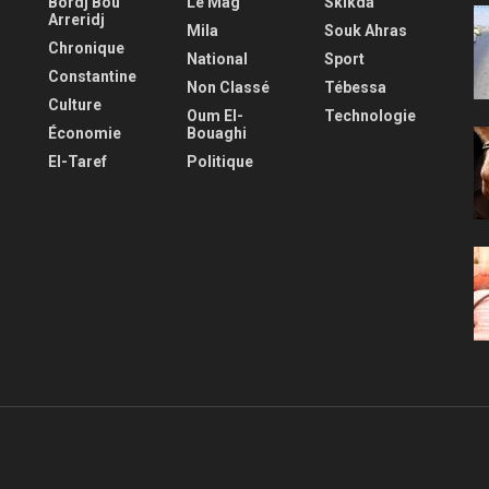
Bordj Bou
Le Mag
Skikda
Arreridj
Mila
Souk Ahras
Chronique
National
Sport
Constantine
Non Classé
Tébessa
Culture
Oum El-
Technologie
Économie
Bouaghi
El-Taref
Politique