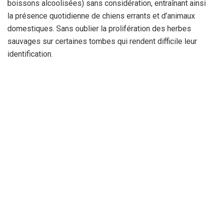
boissons alcoolisées) sans considération, entraînant ainsi
la présence quotidienne de chiens errants et d’animaux
domestiques. Sans oublier la prolifération des herbes
sauvages sur certaines tombes qui rendent difficile leur
identification.
Le cimetière de Zaghouane, le plus ancien de la région,
présente également un état désolant, notamment après des
actes de profanation de tombes et l’effondrement d’une
partie du mur de clôture à la suite de travaux effectués, cet
été, par une entreprise privée.
Par : S.I