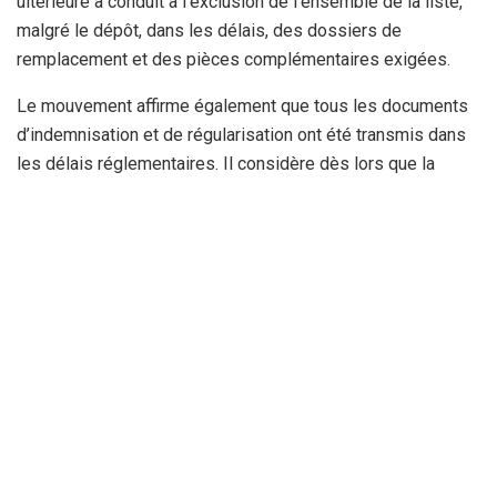
ultérieure a conduit à l’exclusion de l’ensemble de la liste,
malgré le dépôt, dans les délais, des dossiers de
remplacement et des pièces complémentaires exigées.
Le mouvement affirme également que tous les documents
d’indemnisation et de régularisation ont été transmis dans
les délais réglementaires. Il considère dès lors que la
décision de rejet global de la liste ne respecte pas les
procédures en vigueur et porte atteinte à la sécurité
juridique du processus électoral.
« Une violation des droits électoraux»
Pour le MSP, le respect des délais et des règles ne doit
pas s’appliquer uniquement aux partis politiques, mais à
l’ensemble des acteurs du processus électoral, y compris
les instances de contrôle. Le parti estime que ces règles
constituent une garantie essentielle de l’égalité entre
candidats et de la protection des droits politiques.