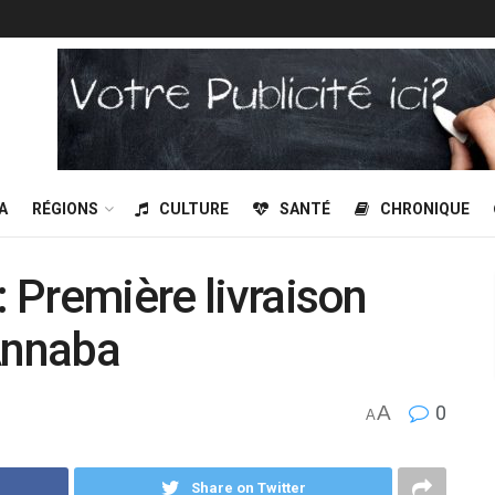
A
RÉGIONS
CULTURE
SANTÉ
CHRONIQUE
: Première livraison
’Annaba
A
0
A
Share on Twitter