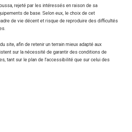
toussa, rejeté par les intéressés en raison de sa
quipements de base. Selon eux, le choix de cet
re de vie décent et risque de reproduire des difficultés
es.
 site, afin de retenir un terrain mieux adapté aux
stent sur la nécessité de garantir des conditions de
 tant sur le plan de l’accessibilité que sur celui des
ésentants des souscripteurs aux décisions liées à la
iment qu’une telle démarche permettrait de renforcer la
surer un meilleur suivi des étapes à venir.
rence dans la gestion du programme AADL3, avec une
tion du lancement des projets. La requête a été
ernées, dans l’attente d’une réponse jugée à la hauteur