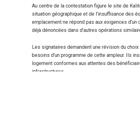
Au centre de la contestation figure le site de Kali
situation géographique et de l’insuffisance des é
emplacement ne répond pas aux exigences d’un cad
déjà dénoncées dans d’autres opérations similair
Les signataires demandent une révision du choix du
besoins d’un programme de cette ampleur. Ils insi
logement conformes aux attentes des bénéficiaires,
infrastructures.
La requête appelle également à associer des repr
mise en œuvre du projet. Les auteurs du texte est
confiance, de limiter les incompréhensions et d’as
Le document réclame enfin davantage de transpa
clarification des critères retenus et une accéléra
officiellement déposée auprès des instances conc