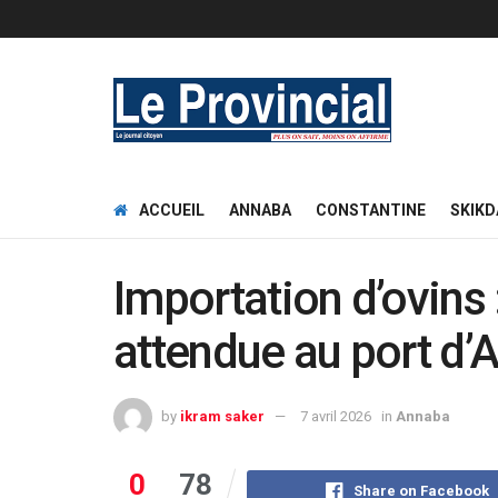
ACCUEIL
ANNABA
CONSTANTINE
SKIKD
Importation d’ovins 
attendue au port d
by
ikram saker
7 avril 2026
in
Annaba
0
78
Share on Facebook