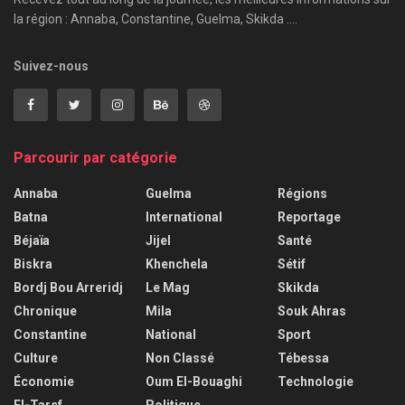
la région : Annaba, Constantine, Guelma, Skikda ....
Suivez-nous
Parcourir par catégorie
Annaba
Guelma
Régions
Batna
International
Reportage
Béjaïa
Jijel
Santé
Biskra
Khenchela
Sétif
Bordj Bou Arreridj
Le Mag
Skikda
Chronique
Mila
Souk Ahras
Constantine
National
Sport
Culture
Non Classé
Tébessa
Économie
Oum El-Bouaghi
Technologie
El-Taref
Politique