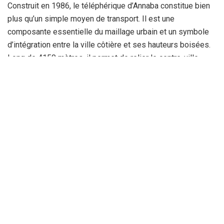
Construit en 1986, le téléphérique d’Annaba
constitue bien
plus qu’un simple moyen de transport. Il est une
composante essentielle du maillage urbain et un symbole
d’intégration
entre la ville côtière et ses hauteurs boisées.
Long de 4150 mètres,
il permet de relier le centre-ville
à Séraïdi en moins de 20 minutes
grâce à des cabines
aériennes modernes, désormais capables de
transporter
jusqu’à 2000 passagers par jour.
La remise en service de
cette infrastructure s’est
accompagnée d’une réhabilitation complète.
Structures
métalliques, pylônes, câbles, dispositifs de freinage et
équipements de sécurité ont tous été remplacés ou remis à
neuf,
conformément aux standards de sécurité les plus
récents. Pour les
habitants de cette commune
montagneuse perchée à plus de 850 mètres
d’altitude, c’est
aussi un lien vital avec la ville, une alternative
rapide et économique au long trajet routier, sinueux et