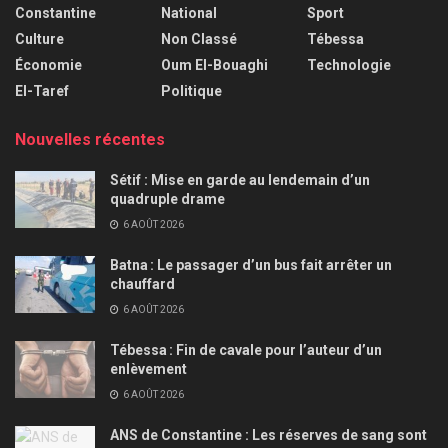
Constantine
National
Sport
Culture
Non Classé
Tébessa
Économie
Oum El-Bouaghi
Technologie
El-Taref
Politique
Nouvelles récentes
Sétif : Mise en garde au lendemain d’un
quadruple drame
6 AOÛT 2026
Batna : Le passager d’un bus fait arrêter un
chauffard
6 AOÛT 2026
Tébessa : Fin de cavale pour l’auteur d’un
enlèvement
6 AOÛT 2026
ANS de Constantine : Les réserves de sang sont