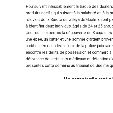
Poursuivant inlassablement la traque des dealers
produits nocifs qui nuisent à la salubrité et à la
relevant de la Sûreté de wilaya de Guelma sont par
à identifier deux individus, âgés de 24 et 25 ans, 
Une fouille a permis la découverte de 8 capsules 
une épée, un cutter et une somme d’argent provenant
auditionnés dans les locaux de la police judiciaire 
encontre les délits de possession et commercial
délivrance de certificats médicaux et détention 
présentés cette semaine au tribunal de Guelma qu
Un narcotrafiquant p
La chargée de la cellule de communication de la 
Provincial un bulletin faisant état de la lutte cont
éléments de la BMPJ ont réussi à mettre hors d’ét