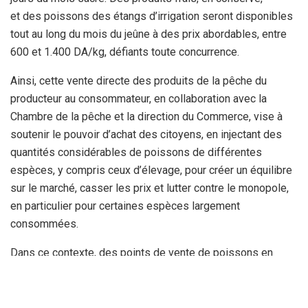
et des poissons des étangs d’irrigation seront disponibles
tout
au long du mois du jeûne à des prix abordables, entre
600 et 1.400 DA/kg,
défiants toute concurrence.
Ainsi, cette vente directe des
produits de la pêche du
producteur au consommateur, en collaboration
avec la
Chambre de la pêche et la direction du Commerce, vise à
soutenir le pouvoir d’achat des citoyens, en injectant des
quantités considérables de poissons de
différentes
espèces, y compris ceux d’élevage, pour créer un
équilibre
sur le marché, casser les prix et lutter contre le monopole,
en particulier pour certaines espèces largement
consommées.
Dans ce
contexte, des points de vente de poissons en
conserve et congelés ont
été ouverts au niveau des
marchés de solidarité, dans le cadre
d’une initiative lancée
en coordination avec les propriétaires