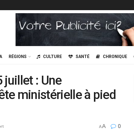
A
RÉGIONS
CULTURE
SANTÉ
CHRONIQUE
juillet : Une
e ministérielle à pied
A
0
rt
A