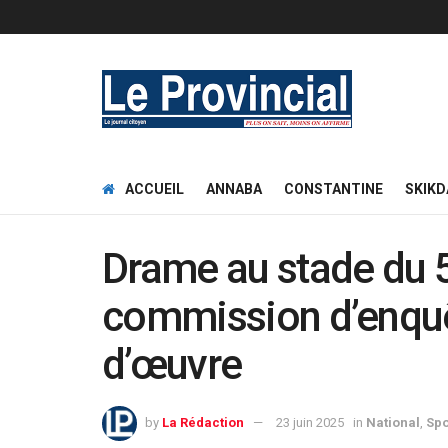
ACCUEIL
ANNABA
CONSTANTINE
SKIKD
Drame au stade du 5 
commission d’enquêt
d’œuvre
by
La Rédaction
23 juin 2025
in
National
,
Spo