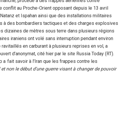
dimanche, procédé à des frappes aériennes contre
le conflit au Proche-Orient opposant depuis le 13 avril
Natanz et Ispahan ainsi que des installations militaires
ours à des bombardiers tactiques et des charges explosives
des dizaines de mètres sous terre dans plusieurs régions
aires iraniens ont volé sans interruption pendant environ
avitaillés en carburant à plusieurs reprises en vol, a
ert d’anonymat, cité hier par le site Russia Today (RT).
p a fait savoir à l’Iran que les frappes contre les
 et non le début d’une guerre visant à changer de pouvoir
taques, qu’il n’y avait
« pas de danger »
pour la population
ement d’uranium de Fordo, au sud de Téhéran.
« Il n’y a
régions environnantes »
de l’installation souterraine de
es crises dans un communiqué, selon l’agence officielle
pes aériennes annoncées par Donald Trump sur Fordo,
ne partie du site nucléaire de Fordo a été attaquée par des