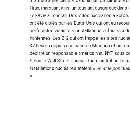
L’armée américaine a, dans la nuit de samedi à 
l’Iran, marquant ainsi un tournant dangereux dans 
Tel-Aviv à Téhéran. Des sites nucléaires à Fordo, 
ont été ciblés par les Etats-Unis qui ont eu rec
perforantes visant des installations enfouies à 
iraniennes. Les B-2 qui ont frappé les sites nuclé
37 heures depuis une base du Missouri et ont été r
déclaré un responsable américain au NYT sous couv
Selon le Wall Street Journal, l’administration Trum
installations nucléaires étaient
« un acte ponctuel
».
Les autorités iraniennes ont affirmé, suite à ces at
de Qom et des zones proches du site d’enrichiss
pas de danger pour la population de Qom et des 
Fordo, a indiqué le service régional de gestion d
IRNA. Des médias iraniens ont confirmé les frap
Natanz et Ispahan.
« Il y a quelques heures (….) u