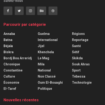
Suivez-nous
Parcourir par catégorie
Annaba
Guelma
Régions
Batna
International
Reportage
Béjaïa
Jijel
Santé
Biskra
Khenchela
Sétif
Bordj Bou Arreridj
Le Mag
Skikda
Chronique
Mila
Souk Ahras
Constantine
National
Sport
Culture
Non Classé
Tébessa
Économie
Oum El-Bouaghi
Technologie
El-Taref
Politique
Nouvelles récentes