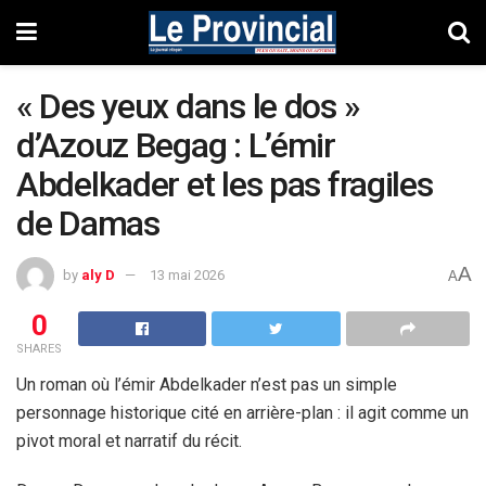
« Des yeux dans le dos »
d’Azouz Begag : L’émir
Abdelkader et les pas fragiles
de Damas
A
by
aly D
13 mai 2026
A
0
SHARES
Un roman où l’émir Abdelkader n’est pas un simple
personnage historique cité en arrière-plan : il agit comme un
pivot moral et narratif du récit.