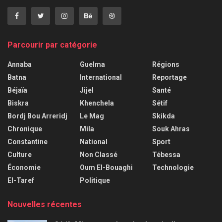
Parcourir par catégorie
Annaba
Guelma
Régions
Batna
International
Reportage
Béjaïa
Jijel
Santé
Biskra
Khenchela
Sétif
Bordj Bou Arreridj
Le Mag
Skikda
Chronique
Mila
Souk Ahras
Constantine
National
Sport
Culture
Non Classé
Tébessa
Économie
Oum El-Bouaghi
Technologie
El-Taref
Politique
Nouvelles récentes