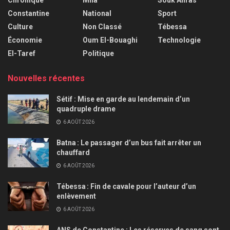
Constantine
National
Sport
Culture
Non Classé
Tébessa
Économie
Oum El-Bouaghi
Technologie
El-Taref
Politique
Nouvelles récentes
Sétif : Mise en garde au lendemain d’un
quadruple drame
6 AOÛT 2026
Batna : Le passager d’un bus fait arrêter un
chauffard
6 AOÛT 2026
Tébessa : Fin de cavale pour l’auteur d’un
enlèvement
6 AOÛT 2026
ANS de Constantine : Les réserves de sang sont