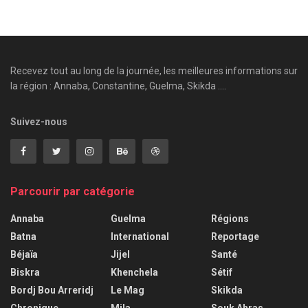
Recevez tout au long de la journée, les meilleures informations sur
la région : Annaba, Constantine, Guelma, Skikda ....
Suivez-nous
Parcourir par catégorie
Annaba
Guelma
Régions
Batna
International
Reportage
Béjaïa
Jijel
Santé
Biskra
Khenchela
Sétif
Bordj Bou Arreridj
Le Mag
Skikda
Chronique
Mila
Souk Ahras