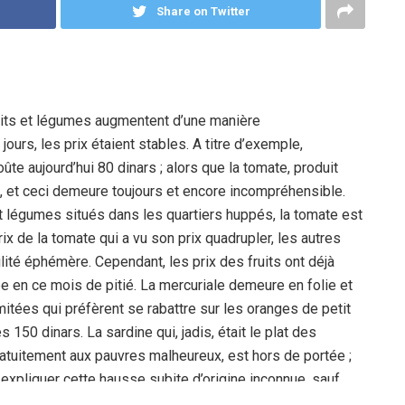
Share on Twitter
uits et légumes augmentent d’une manière
 jours, les prix étaient stables. A titre d’exemple,
coûte aujourd’hui 80 dinars ; alors que la tomate, produit
rs, et ceci demeure toujours et encore incompréhensible.
t légumes situés dans les quartiers huppés, la tomate est
rix de la tomate qui a vu son prix quadrupler, les autres
lité éphémère. Cependant, les prix des fruits ont déjà
e en ce mois de pitié. La mercuriale demeure en folie et
mitées qui préfèrent se rabattre sur les oranges de petit
s 150 dinars. La sardine qui, jadis, était le plat des
gratuitement aux pauvres malheureux, est hors de portée ;
 expliquer cette hausse subite d’origine inconnue, sauf
re et la demande. Même en cette situation sanitaire de