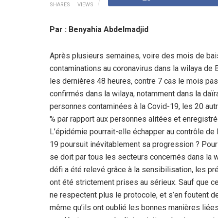
SHARES
VIEWS
Par : Benyahia Abdelmadjid
Après plusieurs semaines, voire des mois de bais
contaminations au coronavirus dans la wilaya de B
les dernières 48 heures, contre 7 cas le mois p
confirmés dans la wilaya, notamment dans la daïr
personnes contaminées à la Covid-19, les 20 aut
% par rapport aux personnes alitées et enregistr
L’épidémie pourrait-elle échapper au contrôle de l’
19 poursuit inévitablement sa progression ? Pour
se doit par tous les secteurs concernés dans la w
défi a été relevé grâce à la sensibilisation, les p
ont été strictement prises au sérieux. Sauf que 
ne respectent plus le protocole, et s’en fouten
même qu’ils ont oublié les bonnes manières liées 