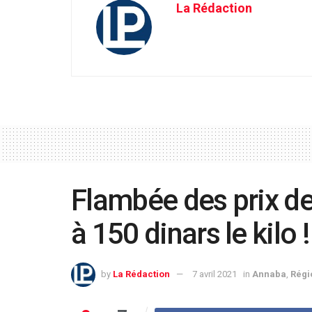
La Rédaction
Flambée des prix d
à 150 dinars le kilo !
by
La Rédaction
7 avril 2021
in
Annaba
,
Régi