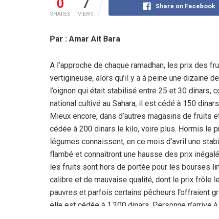
0
7
Share on Facebook
SHARES
VIEWS
Par : Amar Ait Bara
A l’approche de chaque ramadhan, les prix des fr
vertigineuse, alors qu’il y a à peine une dizaine de
l’oignon qui était stabilisé entre 25 et 30 dinars, 
national cultivé au Sahara, il est cédé à 150 dina
Mieux encore, dans d’autres magasins de fruits e
cédée à 200 dinars le kilo, voire plus. Hormis le p
légumes connaissent, en ce mois d’avril une stabi
flambé et connaitront une hausse des prix inégalé
les fruits sont hors de portée pour les bourses li
calibre et de mauvaise qualité, dont le prix frôle le
pauvres et parfois certains pêcheurs l’offraient 
elle est cédée à 1.200 dinars. Personne n’arrive à
que les prix sont conditionnés par la loi de l’off