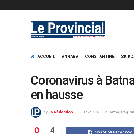
ACCUEIL
ANNABA
CONSTANTINE
SKIKD
Coronavirus à Batna
en hausse
by
La Rédaction
8 avril 2021
in
Batna
,
Régio
0
4
Share on Facebook