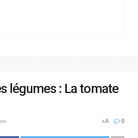
es légumes : La tomate
A
0
ons
A