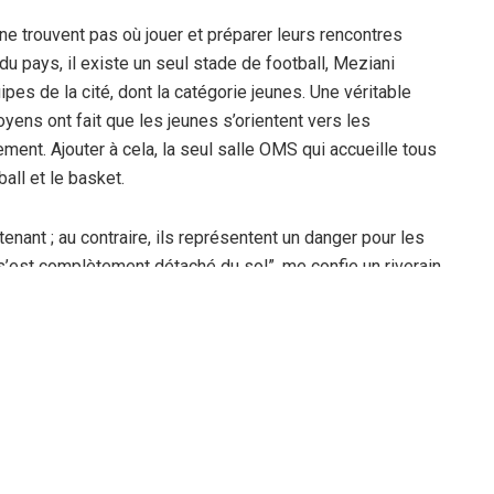
ne trouvent pas où jouer et préparer leurs rencontres
du pays, il existe un seul stade de football, Meziani
es de la cité, dont la catégorie jeunes. Une véritable
yens ont fait que les jeunes s’orientent vers les
ement. Ajouter à cela, la seul salle OMS qui accueille tous
ball et le basket.
enant ; au contraire, ils représentent un danger pour les
 s’est complètement détaché du sol”, me confie un riverain.
rapport sur l’état de ces stades abandonnés pour les
session ordinaire tenue il y a quelques mois, a parlé de
urs cités de la ville d’Ain Beida. Comme il a insisté sur
pour éviter l’oisiveté à toute cette énergie juvénile. “Le
eille ville nouvellement réceptionnées ne disposent