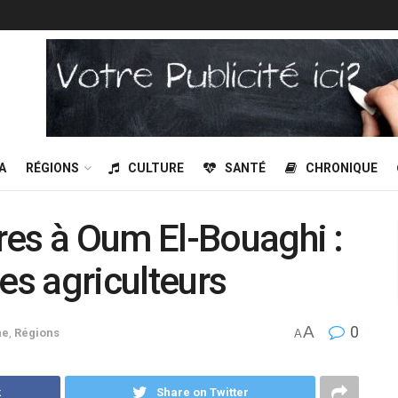
A
RÉGIONS
CULTURE
SANTÉ
CHRONIQUE
res à Oum El-Bouaghi :
es agriculteurs
A
0
ne
,
Régions
A
k
Share on Twitter