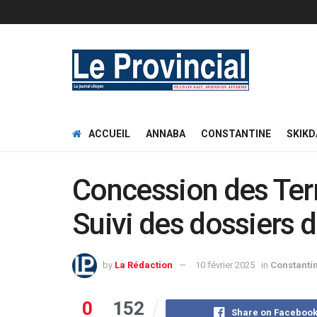
ACCUEIL
ANNABA
CONSTANTINE
SKIKD
Concession des Ter
Suivi des dossiers d
by
La Rédaction
10 février 2025
in
Constanti
0
152
Share on Faceboo