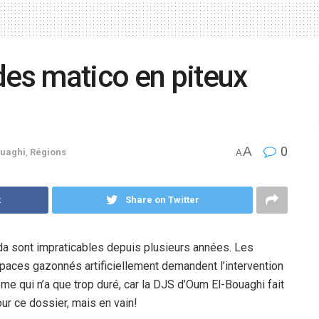
des matico en piteux
A
0
uaghi
,
Régions
A
k
Share on Twitter
ida sont impraticables depuis plusieurs années. Les
paces gazonnés artificiellement demandent l’intervention
me qui n’a que trop duré, car la DJS d’Oum El-Bouaghi fait
ur ce dossier, mais en vain!