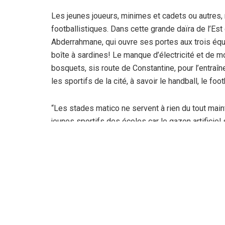
Les jeunes joueurs, minimes et cadets ou autres, 
footballistiques. Dans cette grande daïra de l’Est 
Abderrahmane, qui ouvre ses portes aux trois équip
boîte à sardines! Le manque d’électricité et de mo
bosquets, sis route de Constantine, pour l’entraîn
les sportifs de la cité, à savoir le handball, le foot
“Les stades matico ne servent à rien du tout maint
jeunes sportifs des écoles car le gazon artificiel
“Aucun cadre de la DJS n’est venu pour faire son 
réhabiliter”, ajoute un locataire sportif de la cité.
Dans le même sillage, un élu de l’APW, lors d’une 
l’état lamentable des stade matico à travers plusie
l’inscription d’une deuxième salle de sports (OMS) 
DJS doit savoir que plusieurs cités dans cette vi