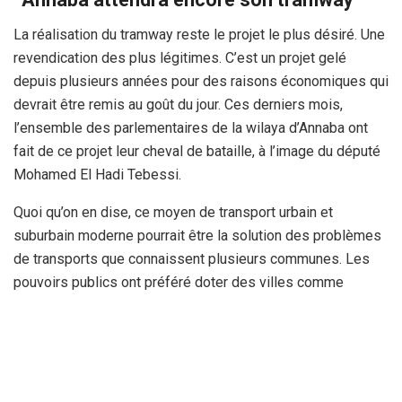
La réalisation du tramway reste le projet le plus désiré. Une
revendication des plus légitimes. C’est un projet gelé
depuis plusieurs années pour des raisons économiques qui
devrait être remis au goût du jour. Ces derniers mois,
l’ensemble des parlementaires de la wilaya d’Annaba ont
fait de ce projet leur cheval de bataille, à l’image du député
Mohamed El Hadi Tebessi.
Quoi qu’on en dise, ce moyen de transport urbain et
suburbain moderne pourrait être la solution des problèmes
de transports que connaissent plusieurs communes. Les
pouvoirs publics ont préféré doter des villes comme
Ouargla ou Sidi Bel Abbes de tramways et, plus récemment
la ville de Mostaganem, opérationnels depuis des mois,
voire plusieurs années, alors que la wilaya d’Annaba a vu
son projet gelé pour des raisons économiques. Bien que
l’usine Cital de l’assemblage des rames de tramways soit