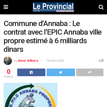
Commune d’Annaba : Le
contrat avec l’EPIC Annaba ville
propre estimé à 6 milliards
dinars
A
by
Amar Aitbara
19 mars 2023
A
0
SHARES