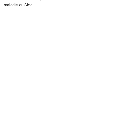
maladie du Sida.
La Rédaction
Recevez tout au long de la journée, les meilleures informations sur
la région : Annaba, Constantine, Guelma, Skikda ....